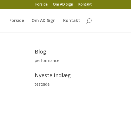
Forside
Om AD Sign
Kontakt
Forside
Om AD Sign
Kontakt
Blog
performance
Nyeste indlæg
testside