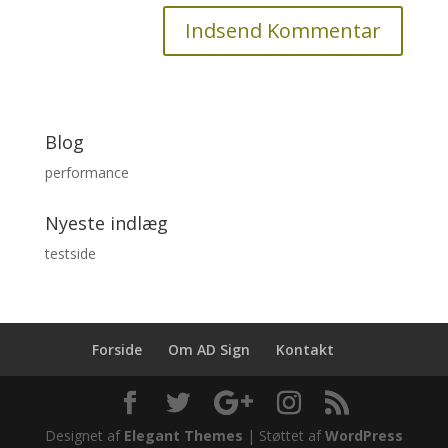
Blog
performance
Nyeste indlæg
testside
Forside
Om AD Sign
Kontakt
Designet af
Elegant Themes
| Støttet af
WordPress