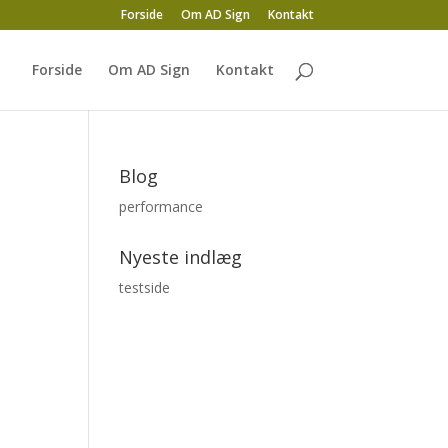
Forside
Om AD Sign
Kontakt
Forside
Om AD Sign
Kontakt
Blog
performance
Nyeste indlæg
testside